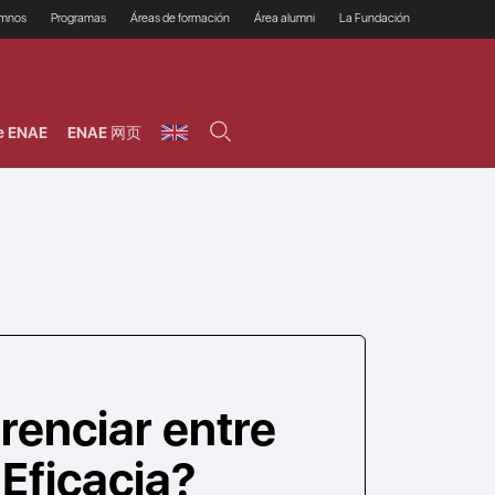
umnos
Programas
Áreas de formación
Área alumni
La Fundación
Por qué ENAE?
Todos los programas
Legal/Fiscal
Beneficios
olsa de empleo
Máster
Tecnología / Digital /
Asociarse
Semipresenciales y
Innovación / Data
oros
Preguntas Frecuentes
online
Science
e ENAE
ENAE 网页
rácticas en empresas
Programas Ejecutivos
Riesgos
NAE Alumni
Cursos de Postgrado y
Personas / RRHH /
Profesionales (Online)
HHDD
roceso de admisión
Agronegocios
inanciación, Becas y
onificación
Comercial / Marketing/
Ventas
inanciación estudios
magin LaCaixa
Dirección / Gestión /
Administración de
réstamo Imagina
empresas
studios Caja Rural
entral
Finanzas
entajas
Operaciones
renciar entre
 Eficacia?