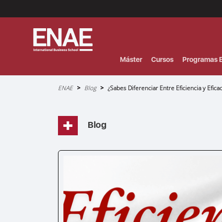
Menú
Superior
(Header)
Máster
Cursos
Programas E
Sobrescribir
ENAE
Blog
¿Sabes Diferenciar Entre Eficiencia y Eficac
enlaces
de
ayuda
a
la
navegación
Blog