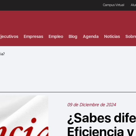
Campus Virtual
Al
¿
B
F
jecutivos
Empresas
Empleo
Blog
Agenda
Noticias
Sobr
P
E
P
ia?
F
B
F
I
P
e
C
V
09 de Diciembre de 2024
¿Sabes dife
Eficiencia y