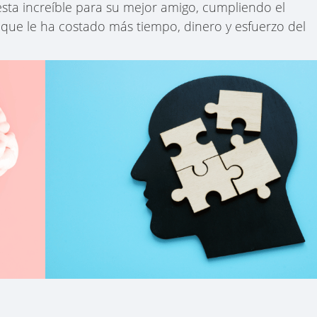
esta increíble para su mejor amigo, cumpliendo el
nque le ha costado más tiempo, dinero y esfuerzo del