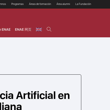
umnos
Programas
Áreas de formación
Área alumni
La Fundación
Por qué ENAE?
Todos los programas
Legal/Fiscal
Beneficios
olsa de empleo
Máster
Tecnología / Digital /
Asociarse
Semipresenciales y
Innovación / Data
oros
Preguntas Frecuentes
online
Science
e ENAE
ENAE 网页
rácticas en empresas
Programas Ejecutivos
Riesgos
NAE Alumni
Cursos de Postgrado y
Personas / RRHH /
Profesionales (Online)
HHDD
roceso de admisión
Agronegocios
inanciación, Becas y
onificación
Comercial / Marketing/
Ventas
inanciación estudios
magin LaCaixa
Dirección / Gestión /
Administración de
réstamo Imagina
empresas
studios Caja Rural
entral
Finanzas
entajas
Operaciones
cia Artificial en
diana