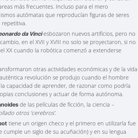
 tareas más frecuentes. Incluso para el mero
nismos autómatas que reproducían figuras de seres
repetitiva.
esbozaron nuevos artificios, pero no
eonardo da Vinci
cambio, en el XVII y XVIII no solo se proyectaron, si no
 el XX cuando la robótica comenzó a extenderse
ransformaron otras actividades económicas y de la vida
la auténtica revolución se produjo cuando el hombre
os la capacidad de aprender, de razonar como podría
ropias conclusiones y actuar de forma autónoma.
de las películas de ficción, la ciencia –
noides
llado otros ‘cerebros’.
tiene un origen checo y el primero en utilizarla fue
bot
e cumple un siglo de su acuñación) y en su lengua