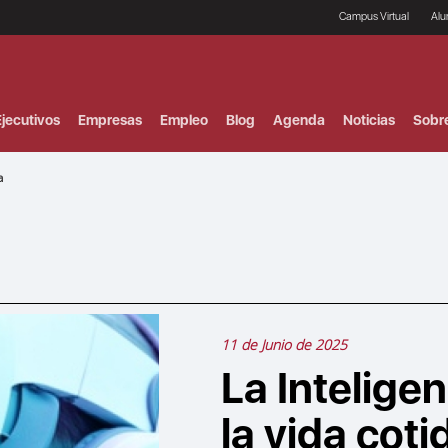
Campus Virtual
Al
¿
B
F
jecutivos
Empresas
Empleo
Blog
Agenda
Noticias
Sobr
P
E
P
a
F
B
F
I
P
e
C
V
11 de Junio de 2025
La Inteligen
la vida coti