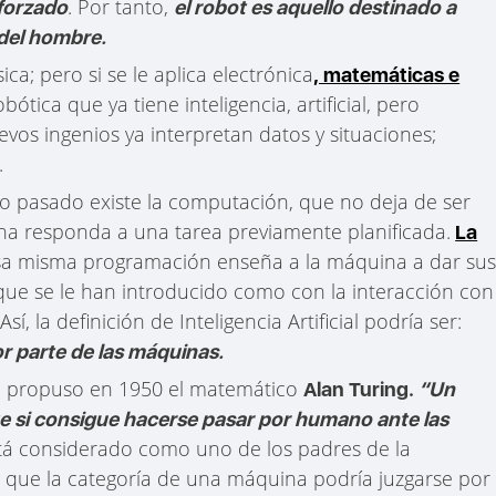
. Por tanto,
 forzado
el robot es aquello destinado a
 del hombre.
ica; pero si se le aplica electrónica
, matemáticas e
tica que ya tiene inteligencia, artificial, pero
evos ingenios ya interpretan datos y situaciones;
.
lo pasado existe la computación, que no deja de ser
 responda a una tarea previamente planificada.
La
esa misma programación enseña a la máquina a dar su
que se le han introducido como con la interacción con
sí, la definición de Inteligencia Artificial podría ser:
r parte de las máquinas.
lo propuso en 1950 el matemático
Alan Turing.
“Un
te si consigue hacerse pasar por humano ante las
stá considerado como uno de los padres de la
 que la categoría de una máquina podría juzgarse por