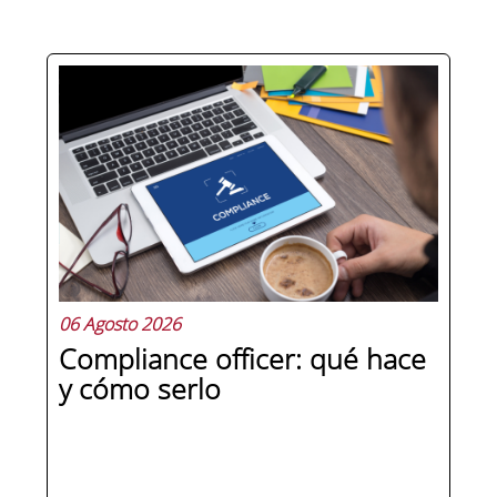
Hay personas que ocupan puestos de
dirección y hay personas que lideran.
La diferencia no está en el cargo ni en
la antigüedad, sino en un conjunto de
competencias que se pueden
aprender, practicar y medir. Si te
preguntas qué separa a un directivo...
06 Agosto 2026
Compliance officer: qué hace
y cómo serlo
SEGUIR LEYENDO