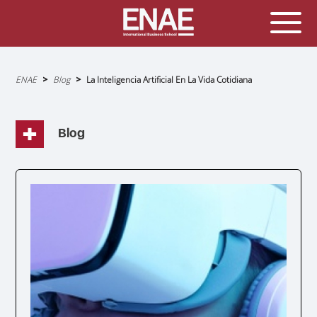
Sobrescribir
ENAE
Blog
La Inteligencia Artificial En La Vida Cotidiana
enlaces
de
ayuda
a
la
navegación
Blog