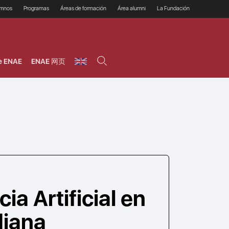
umnos
Programas
Áreas de formación
Área alumni
La Fundación
Por qué ENAE?
Todos los programas
Legal/Fiscal
Beneficios
olsa de empleo
Máster
Tecnología / Digital /
Asociarse
Semipresenciales y
Innovación / Data
oros
Preguntas Frecuentes
online
Science
e ENAE
ENAE 网页
rácticas en empresas
Programas Ejecutivos
Riesgos
NAE Alumni
Cursos de Postgrado y
Personas / RRHH /
Profesionales (Online)
HHDD
roceso de admisión
Agronegocios
inanciación, Becas y
onificación
Comercial / Marketing/
Ventas
inanciación estudios
magin LaCaixa
Dirección / Gestión /
Administración de
réstamo Imagina
empresas
studios Caja Rural
entral
Finanzas
entajas
Operaciones
cia Artificial en
diana