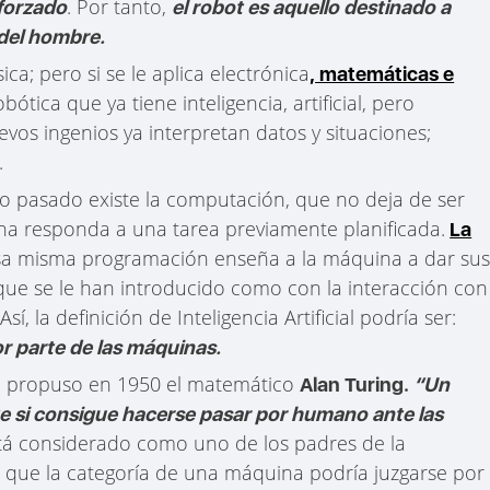
. Por tanto,
 forzado
el robot es aquello destinado a
 del hombre.
ica; pero si se le aplica electrónica
, matemáticas e
tica que ya tiene inteligencia, artificial, pero
evos ingenios ya interpretan datos y situaciones;
.
lo pasado existe la computación, que no deja de ser
 responda a una tarea previamente planificada.
La
esa misma programación enseña a la máquina a dar su
que se le han introducido como con la interacción con
sí, la definición de Inteligencia Artificial podría ser:
r parte de las máquinas.
lo propuso en 1950 el matemático
Alan Turing.
“Un
te si consigue hacerse pasar por humano ante las
stá considerado como uno de los padres de la
 que la categoría de una máquina podría juzgarse por