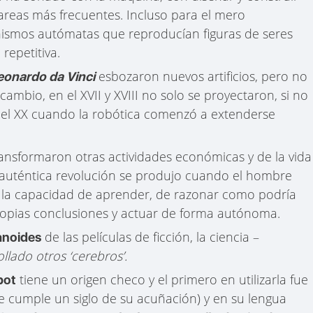
 tareas más frecuentes. Incluso para el mero
nismos autómatas que reproducían figuras de seres
repetitiva.
esbozaron nuevos artificios, pero no
eonardo da Vinci
cambio, en el XVII y XVIII no solo se proyectaron, si no
 el XX cuando la robótica comenzó a extenderse
ransformaron otras actividades económicas y de la vida
la auténtica revolución se produjo cuando el hombre
os la capacidad de aprender, de razonar como podría
ropias conclusiones y actuar de forma autónoma.
de las películas de ficción, la ciencia –
noides
llado otros ‘cerebros’.
tiene un origen checo y el primero en utilizarla fue
bot
e cumple un siglo de su acuñación) y en su lengua