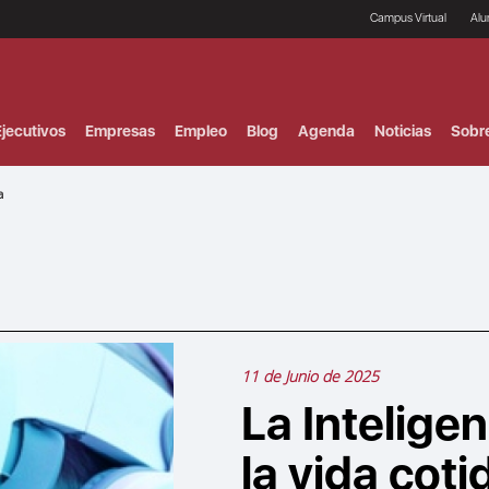
Campus Virtual
Al
¿
B
F
jecutivos
Empresas
Empleo
Blog
Agenda
Noticias
Sobr
P
E
P
a
F
B
F
I
P
e
C
V
11 de Junio de 2025
La Inteligen
la vida coti