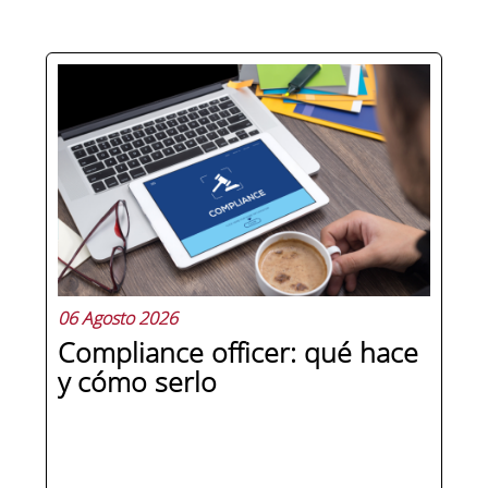
Hay personas que ocupan puestos de
dirección y hay personas que lideran.
La diferencia no está en el cargo ni en
la antigüedad, sino en un conjunto de
competencias que se pueden
aprender, practicar y medir. Si te
preguntas qué separa a un directivo...
06 Agosto 2026
Compliance officer: qué hace
y cómo serlo
SEGUIR LEYENDO