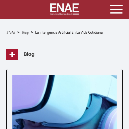
Sobrescribir
ENAE
Blog
La Inteligencia Artificial En La Vida Cotidiana
enlaces
de
ayuda
a
la
navegación
Blog