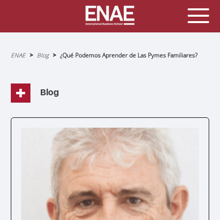
Sobrescribir
ENAE
Blog
¿Qué Podemos Aprender de Las Pymes Familiares?
enlaces
de
ayuda
a
la
navegación
Blog