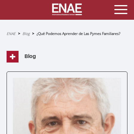
Sobrescribir
ENAE
Blog
¿Qué Podemos Aprender de Las Pymes Familiares?
enlaces
de
ayuda
a
la
navegación
Blog