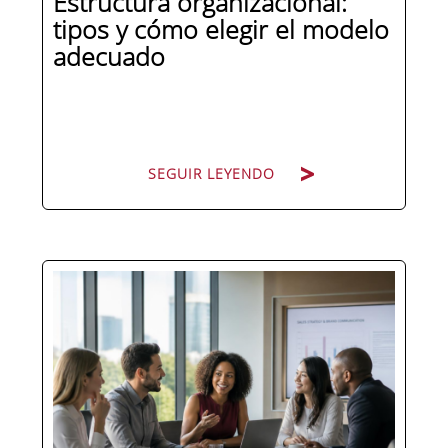
Estructura organizacional:
tipos y cómo elegir el modelo
adecuado
SEGUIR LEYENDO
Cuando una organización crece o
cambia de dirección estratégica, una
de las primeras preguntas que surgen
es: ¿cómo nos organizamos? La
respuesta no es trivial. La estructura
organizacional condiciona quién
decide qué, cómo fluye la información