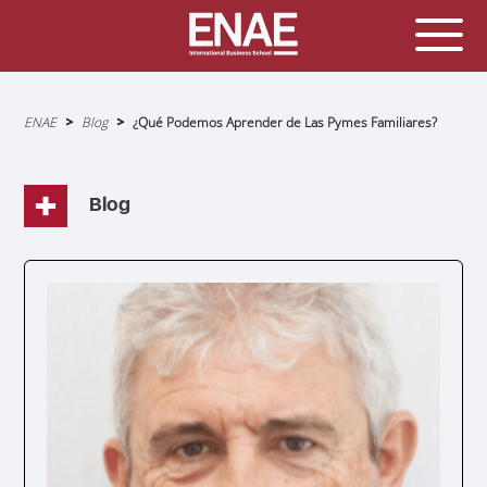
Sobrescribir
ENAE
Blog
¿Qué Podemos Aprender de Las Pymes Familiares?
enlaces
de
ayuda
a
la
navegación
Blog