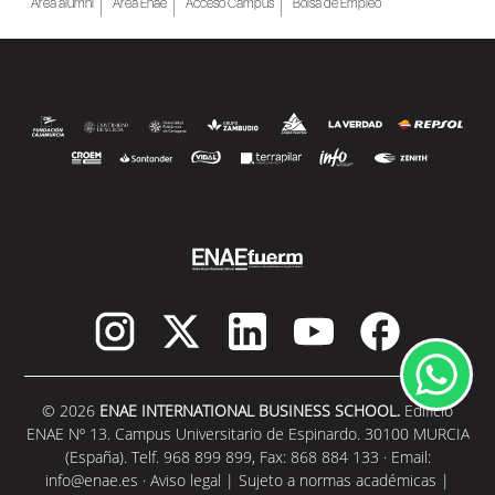
Área alumni
Área Enae
Acceso Campus
Bolsa de Empleo
© 2026
ENAE INTERNATIONAL BUSINESS SCHOOL.
Edificio
ENAE Nº 13. Campus Universitario de Espinardo. 30100 MURCIA
(España). Telf. 968 899 899, Fax: 868 884 133 · Email:
info@enae.es
·
Aviso legal
|
Sujeto a normas académicas
|