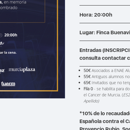
Hora: 20:00h
Lugar: Finca Buenav
Entradas (INSCRIPC
consulta contactar c
50€
Asociados a ENAE Al
55€
Antiguos alumnos no
65€
Invitados que no ten
Fila 0
- se habilita para d
el Cancer de Murcia. (
ES2
Apellido)
*10% de lo recaudado
Española contra el 
Provencio Rubio, So