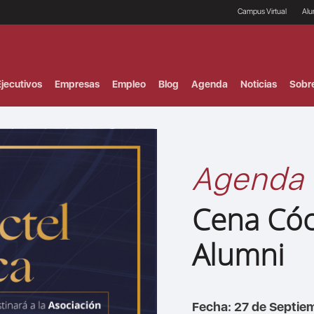
Campus Virtual
Al
¿
B
F
jecutivos
Empresas
Empleo
Blog
Agenda
Noticias
Sobr
P
E
P
F
B
F
Agenda
I
P
e
Cena Cóc
C
V
Alumni
Fecha: 27 de Septie