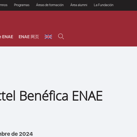
umnos
Programas
Áreas de formación
Área alumni
La Fundación
Por qué ENAE?
Todos los programas
Legal/Fiscal
Beneficios
olsa de empleo
Máster
Tecnología / Digital /
Asociarse
Semipresenciales y
Innovación / Data
oros
Preguntas Frecuentes
online
Science
e ENAE
ENAE 网页
rácticas en empresas
Programas Ejecutivos
Riesgos
NAE Alumni
Cursos de Postgrado y
Personas / RRHH /
Profesionales (Online)
HHDD
roceso de admisión
Agronegocios
inanciación, Becas y
onificación
Comercial / Marketing/
Ventas
inanciación estudios
magin LaCaixa
Dirección / Gestión /
Administración de
réstamo Imagina
empresas
studios Caja Rural
tel Benéfica ENAE
entral
Finanzas
entajas
Operaciones
mbre de 2024