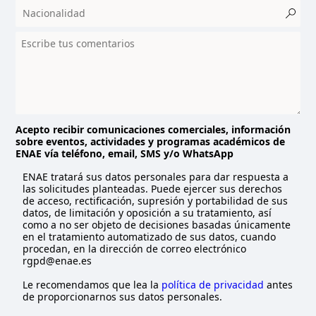
t
r
y
s
e
l
e
c
t
Acepto recibir comunicaciones comerciales, información
sobre eventos, actividades y programas académicos de
e
ENAE vía teléfono, email, SMS y/o WhatsApp
d
ENAE tratará sus datos personales para dar respuesta a
las solicitudes planteadas. Puede ejercer sus derechos
de acceso, rectificación, supresión y portabilidad de sus
datos, de limitación y oposición a su tratamiento, así
como a no ser objeto de decisiones basadas únicamente
en el tratamiento automatizado de sus datos, cuando
procedan, en la dirección de correo electrónico
rgpd@enae.es
Le recomendamos que lea la
política de privacidad
antes
de proporcionarnos sus datos personales.