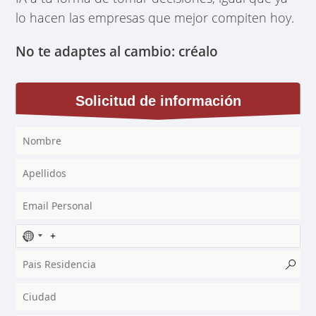
lo hacen las empresas que mejor compiten hoy.
No te adaptes al cambio: créalo
Solicitud de información
N
o
c
o
u
n