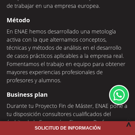
de trabajar en una empresa europea.
Método
En ENAE hemos desarrollado una metología
activa con la que alternamos conceptos,
técnicas y métodos de análisis en el desarrollo
de casos prácticos aplicables a la empresa real.
Fomentamos el trabajo en equipo para obtener
mayores experiencias profesionales de
profesores y alumnos.
Business plan
Durante tu Proyecto Fin de Máster, ENAE pone a
tu disposición consultores cualificados del
ámbito de la Economía y Finanzas. Profesores y
SOLICITUD DE INFORMACIÓN
Profesionales expertos te ayudarán a interpretar