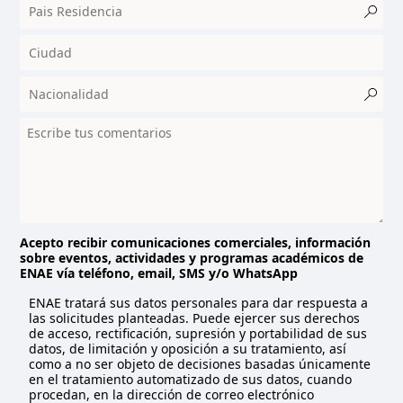
c
o
u
n
t
r
y
s
e
l
e
c
t
Acepto recibir comunicaciones comerciales, información
sobre eventos, actividades y programas académicos de
e
ENAE vía teléfono, email, SMS y/o WhatsApp
d
ENAE tratará sus datos personales para dar respuesta a
las solicitudes planteadas. Puede ejercer sus derechos
de acceso, rectificación, supresión y portabilidad de sus
datos, de limitación y oposición a su tratamiento, así
como a no ser objeto de decisiones basadas únicamente
en el tratamiento automatizado de sus datos, cuando
procedan, en la dirección de correo electrónico