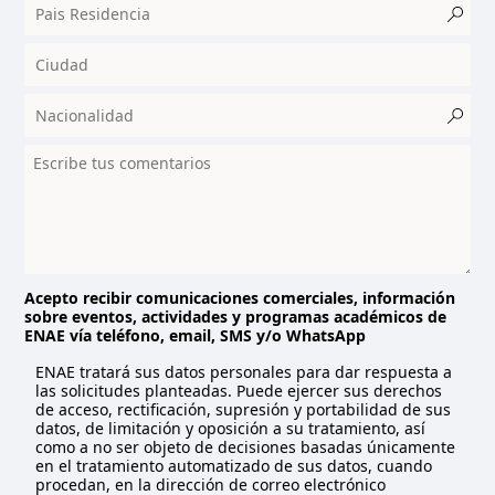
c
o
u
n
t
r
y
s
e
l
e
c
t
Acepto recibir comunicaciones comerciales, información
sobre eventos, actividades y programas académicos de
e
ENAE vía teléfono, email, SMS y/o WhatsApp
d
ENAE tratará sus datos personales para dar respuesta a
las solicitudes planteadas. Puede ejercer sus derechos
de acceso, rectificación, supresión y portabilidad de sus
datos, de limitación y oposición a su tratamiento, así
como a no ser objeto de decisiones basadas únicamente
en el tratamiento automatizado de sus datos, cuando
procedan, en la dirección de correo electrónico