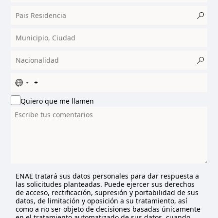
N
o
Quiero que me llamen
c
o
u
n
t
r
y
s
ENAE tratará sus datos personales para dar respuesta a
las solicitudes planteadas. Puede ejercer sus derechos
e
de acceso, rectificación, supresión y portabilidad de sus
l
datos, de limitación y oposición a su tratamiento, así
e
como a no ser objeto de decisiones basadas únicamente
c
en el tratamiento automatizado de sus datos, cuando