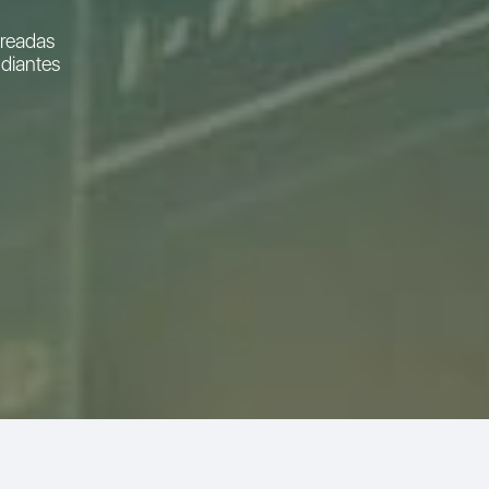
readas
udiantes