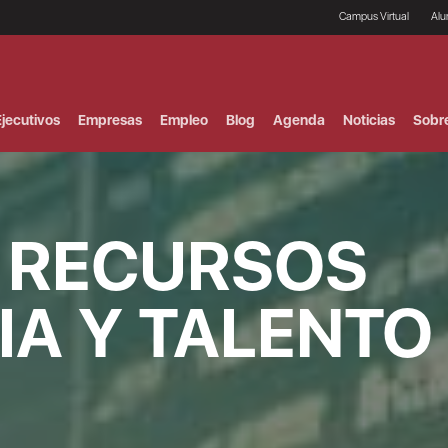
Campus Virtual
Al
¿
B
F
jecutivos
Empresas
Empleo
Blog
Agenda
Noticias
Sobr
P
E
P
F
B
F
 RECURSOS
I
P
e
C
IA Y TALENTO
V