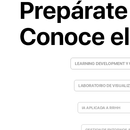
Prepárate 
Conoce el
LEARNING DEVELOPMENT Y U
LABORATORIO DE VISUALI
IA APLICADA A RRHH
GESTION DE ENTORNOS A