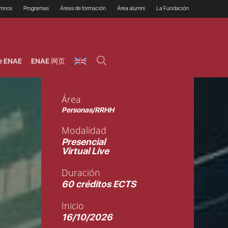
umnos
Programas
Áreas de formación
Área alumni
La Fundación
Por qué ENAE?
Todos los programas
Legal/Fiscal
Beneficios
olsa de empleo
Máster
Tecnología / Digital /
Asociarse
Semipresenciales y
Innovación / Data
oros
Preguntas Frecuentes
online
Science
e ENAE
ENAE 网页
rácticas en empresas
Programas Ejecutivos
Riesgos
NAE Alumni
Cursos de Postgrado y
Personas / RRHH /
Profesionales (Online)
HHDD
roceso de admisión
Agronegocios
Área
inanciación, Becas y
onificación
Comercial / Marketing/
Personas/RRHH
Ventas
inanciación estudios
magin LaCaixa
Dirección / Gestión /
Modalidad
Administración de
réstamo Imagina
empresas
Presencial
studios Caja Rural
entral
Virtual Live
Finanzas
entajas
Operaciones
Duración
60 créditos ECTS
Inicio
16/10/2026