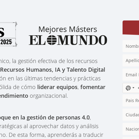
o, la gestión efectiva de los recursos
Recursos Humanos, IA y Talento Digital
ón en las últimas tendencias y prácticas
sólida de cómo
liderar equipos
,
fomentar
N
o
rendimiento
organizacional.
c
o
u
que en la gestión de personas 4.0
,
n
atégicas al aprovechar datos y análisis
t
r
o. De esta forma, aprenderás a traducir