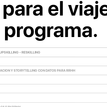
para el viaj
 programa.
PSKILLING - RESKILLING
ZACION Y STORYTELLING CON DATOS PARA RRHH
GILE EN RRHH