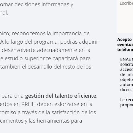
y
e tomar decisiones informadas y
s
nal.
e
l
e
c
cnico; reconocemos la importancia de
t
Acepto 
. A lo largo del programa, podrás adquirir
eventos
e
án desenvolverte adecuadamente en la
teléfon
d
ste estudio superior te capacitará para
ENAE t
solici
también el desarrollo del resto de los
acceso
de lim
objeto
automa
direcc
al para una
gestión del talento eficiente
.
Le re
xpertos en RRHH deben esforzarse en la
propor
omiso a través de la satisfacción de los
cimientos y las herramientas para