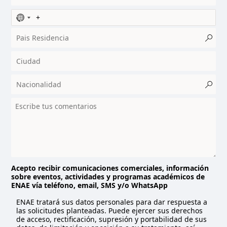
N
o
c
o
u
n
t
r
y
s
e
l
e
c
t
Acepto recibir comunicaciones comerciales, información
sobre eventos, actividades y programas académicos de
e
ENAE vía teléfono, email, SMS y/o WhatsApp
d
ENAE tratará sus datos personales para dar respuesta a
las solicitudes planteadas. Puede ejercer sus derechos
de acceso, rectificación, supresión y portabilidad de sus