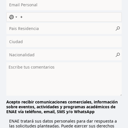
N
o
c
o
u
n
t
r
y
s
e
l
e
c
t
Acepto recibir comunicaciones comerciales, información
sobre eventos, actividades y programas académicos de
e
ENAE vía teléfono, email, SMS y/o WhatsApp
d
ENAE tratará sus datos personales para dar respuesta a
las solicitudes planteadas. Puede ejercer sus derechos