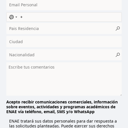
N
o
c
o
u
n
t
r
y
s
e
l
e
c
t
Acepto recibir comunicaciones comerciales, información
sobre eventos, actividades y programas académicos de
e
ENAE vía teléfono, email, SMS y/o WhatsApp
d
ENAE tratará sus datos personales para dar respuesta a
las solicitudes planteadas. Puede ejercer sus derechos