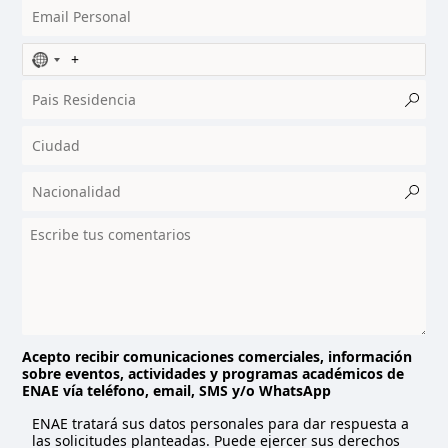
N
o
c
o
u
n
t
r
y
s
e
l
e
c
t
Acepto recibir comunicaciones comerciales, información
sobre eventos, actividades y programas académicos de
e
ENAE vía teléfono, email, SMS y/o WhatsApp
d
ENAE tratará sus datos personales para dar respuesta a
las solicitudes planteadas. Puede ejercer sus derechos