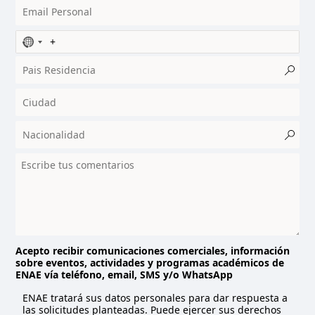
N
o
c
o
u
n
t
r
y
s
e
l
e
c
t
Acepto recibir comunicaciones comerciales, información
sobre eventos, actividades y programas académicos de
e
ENAE vía teléfono, email, SMS y/o WhatsApp
d
ENAE tratará sus datos personales para dar respuesta a
las solicitudes planteadas. Puede ejercer sus derechos