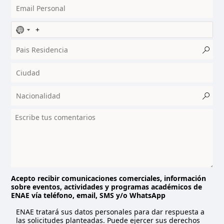
N
o
c
o
u
n
t
r
y
s
e
l
e
c
t
Acepto recibir comunicaciones comerciales, información
sobre eventos, actividades y programas académicos de
e
ENAE vía teléfono, email, SMS y/o WhatsApp
d
ENAE tratará sus datos personales para dar respuesta a
las solicitudes planteadas. Puede ejercer sus derechos