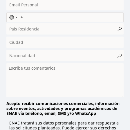
N
o
c
o
u
n
t
r
y
s
e
l
e
c
t
Acepto recibir comunicaciones comerciales, información
sobre eventos, actividades y programas académicos de
e
ENAE vía teléfono, email, SMS y/o WhatsApp
d
ENAE tratará sus datos personales para dar respuesta a
las solicitudes planteadas. Puede ejercer sus derechos