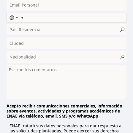
N
o
c
o
u
n
t
r
y
s
e
l
e
c
t
Acepto recibir comunicaciones comerciales, información
sobre eventos, actividades y programas académicos de
e
ENAE vía teléfono, email, SMS y/o WhatsApp
d
ENAE tratará sus datos personales para dar respuesta a
las solicitudes planteadas. Puede ejercer sus derechos