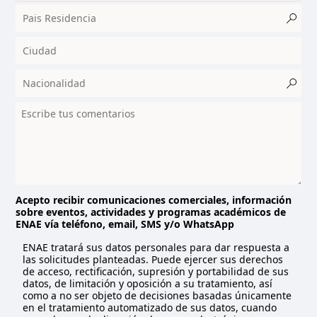
o
c
o
u
n
t
r
y
s
e
l
e
c
t
Acepto recibir comunicaciones comerciales, información
sobre eventos, actividades y programas académicos de
e
ENAE vía teléfono, email, SMS y/o WhatsApp
d
ENAE tratará sus datos personales para dar respuesta a
las solicitudes planteadas. Puede ejercer sus derechos
de acceso, rectificación, supresión y portabilidad de sus
datos, de limitación y oposición a su tratamiento, así
como a no ser objeto de decisiones basadas únicamente
en el tratamiento automatizado de sus datos, cuando