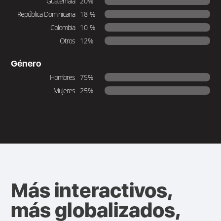
Guatemala
20%
República Dominicana
18 %
Colombia
10 %
Otros
12%
Género
Hombres
75%
Mujeres
25%
Más interactivos,
más globalizados,