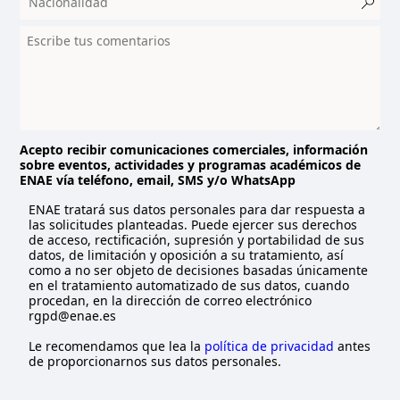
r
y
s
e
l
e
c
t
Acepto recibir comunicaciones comerciales, información
sobre eventos, actividades y programas académicos de
e
ENAE vía teléfono, email, SMS y/o WhatsApp
d
ENAE tratará sus datos personales para dar respuesta a
las solicitudes planteadas. Puede ejercer sus derechos
de acceso, rectificación, supresión y portabilidad de sus
datos, de limitación y oposición a su tratamiento, así
como a no ser objeto de decisiones basadas únicamente
en el tratamiento automatizado de sus datos, cuando
procedan, en la dirección de correo electrónico
rgpd@enae.es
Le recomendamos que lea la
política de privacidad
antes
de proporcionarnos sus datos personales.