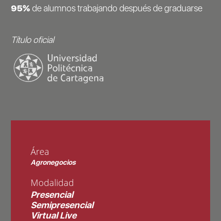
95%
de alumnos trabajando después de graduarse
Título oficial
Área
Agronegocios
Modalidad
Presencial
Semipresencial
Virtual Live