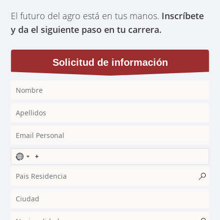
El futuro del agro está en tus manos.
Inscríbete
y da el siguiente paso en tu carrera.
Solicitud de información
N
o
c
o
u
n
t