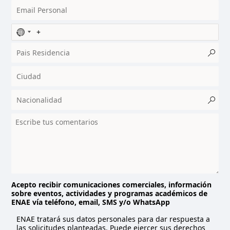
N
o
c
o
u
n
t
r
y
s
e
l
e
c
t
Acepto recibir comunicaciones comerciales, información
sobre eventos, actividades y programas académicos de
e
ENAE vía teléfono, email, SMS y/o WhatsApp
d
ENAE tratará sus datos personales para dar respuesta a
las solicitudes planteadas. Puede ejercer sus derechos