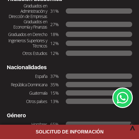
Graduados en
Administración y
31%
Dirección de Empresas
Graduados en
27%
Economía y Finanzas
Graduados en Derecho
18%
Ingenieros Superiores y
12%
Técnicos
Otros Estudios
12%
Nacionalidades
España
37%
República Dominicana
35%
Guatemala
15%
Otros países
13%
Género
Hombres
65%
SOLICITUD DE INFORMACIÓN
Mujeres
35%