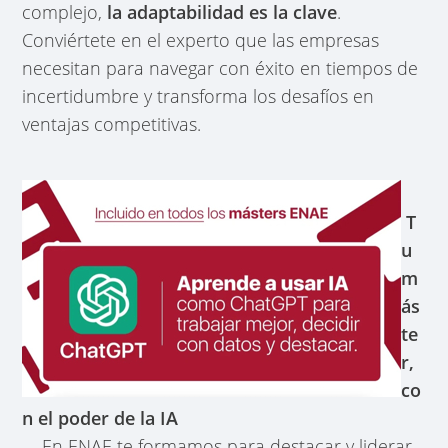
complejo,
la adaptabilidad es la clave
.
Conviértete en el experto que las empresas
necesitan para navegar con éxito en tiempos de
incertidumbre y transforma los desafíos en
ventajas competitivas.
T
u
m
ás
te
r,
co
n el poder de la IA
En ENAE te formamos para destacar y liderar