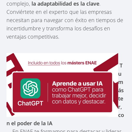
complejo,
la adaptabilidad es la clave
.
Conviértete en el experto que las empresas
necesitan para navegar con éxito en tiempos de
incertidumbre y transforma los desafíos en
ventajas competitivas.
T
u
m
ás
te
r,
co
n el poder de la IA
En ENAE te formamos para destacar y liderar