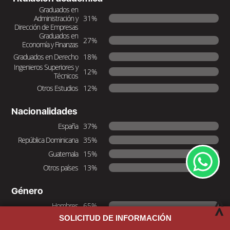
Graduados en
Administración y
31%
Dirección de Empresas
Graduados en
27%
Economía y Finanzas
Graduados en Derecho
18%
Ingenieros Superiores y
12%
Técnicos
Otros Estudios
12%
Nacionalidades
España
37%
República Dominicana
35%
Guatemala
15%
Otros países
13%
Género
Hombres
65%
SOLICITUD DE INFORMACIÓN
Mujeres
35%