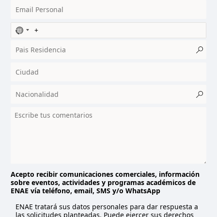
N
o
c
o
u
n
t
r
y
s
e
l
e
c
t
Acepto recibir comunicaciones comerciales, información
sobre eventos, actividades y programas académicos de
e
ENAE vía teléfono, email, SMS y/o WhatsApp
d
ENAE tratará sus datos personales para dar respuesta a
las solicitudes planteadas. Puede ejercer sus derechos