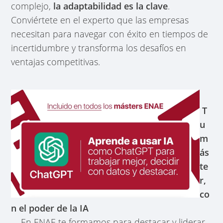
complejo,
la adaptabilidad es la clave
.
Conviértete en el experto que las empresas
necesitan para navegar con éxito en tiempos de
incertidumbre y transforma los desafíos en
ventajas competitivas.
T
u
m
ás
te
r,
co
n el poder de la IA
En ENAE te formamos para destacar y liderar