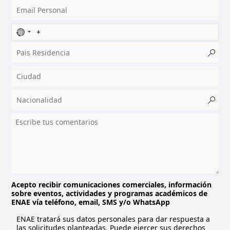
N
o
c
o
u
n
t
r
y
s
e
l
e
c
t
Acepto recibir comunicaciones comerciales, información
sobre eventos, actividades y programas académicos de
e
ENAE vía teléfono, email, SMS y/o WhatsApp
d
ENAE tratará sus datos personales para dar respuesta a
las solicitudes planteadas. Puede ejercer sus derechos