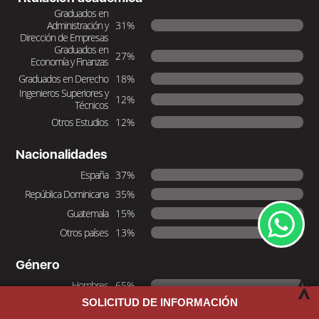
Graduados en
Administración y
31%
Dirección de Empresas
Graduados en
27%
Economía y Finanzas
Graduados en Derecho
18%
Ingenieros Superiores y
12%
Técnicos
Otros Estudios
12%
Nacionalidades
España
37%
República Dominicana
35%
Guatemala
15%
Otros países
13%
Género
Hombres
65%
SOLICITUD DE INFORMACIÓN
Mujeres
35%