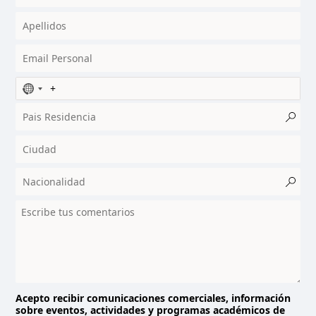
N
o
c
o
u
n
t
r
y
s
e
l
e
c
t
Acepto recibir comunicaciones comerciales, información
sobre eventos, actividades y programas académicos de
e