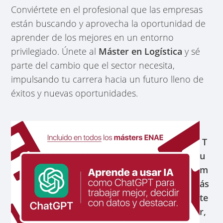
Conviértete en el profesional que las empresas
están buscando y aprovecha la oportunidad de
aprender de los mejores en un entorno
privilegiado. Únete al
Máster en Logística
y sé
parte del cambio que el sector necesita,
impulsando tu carrera hacia un futuro lleno de
éxitos y nuevas oportunidades.
T
u
m
ás
te
r,