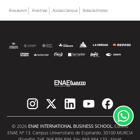
Área alumni
Área Enae
Acceso Campus
Bolsa de Empleo
© 2026
ENAE INTERNATIONAL BUSINESS SCHOOL.
Edificio
ENAE Nº 13. Campus Universitario de Espinardo. 30100 MURCIA
(España). Telf. 968 899 899, Fax: 868 884 133 · Email: