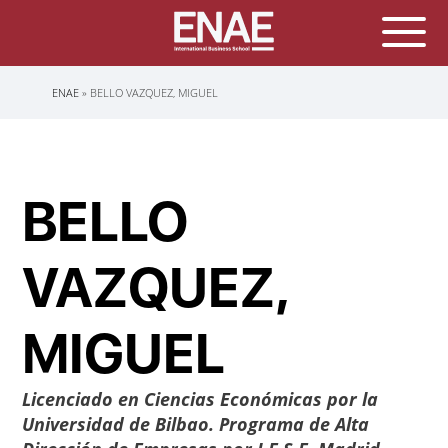
Sobrescribir
ENAE
BELLO VAZQUEZ, MIGUEL
enlaces
de
ayuda
a
la
navegación
BELLO
VAZQUEZ,
MIGUEL
Licenciado en Ciencias Económicas por la
Universidad de Bilbao. Programa de Alta