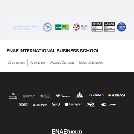
ENAE INTERNATIONAL BUSINESS SCHOOL
Área alumni
Área Enae
Acceso Campus
Bolsa de Empleo