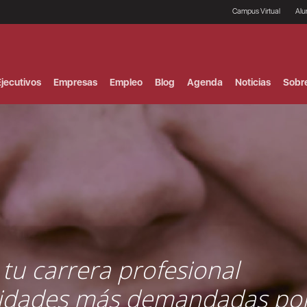
Campus Virtual
Al
¿
B
F
jecutivos
Empresas
Empleo
Blog
Agenda
Noticias
Sobr
P
E
P
F
B
F
I
P
e
C
V
 tu carrera profesional
lidades más demandadas por