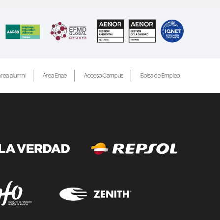
rea alumni
Área Enae
Acceso Campus
Bolsa de Empleo