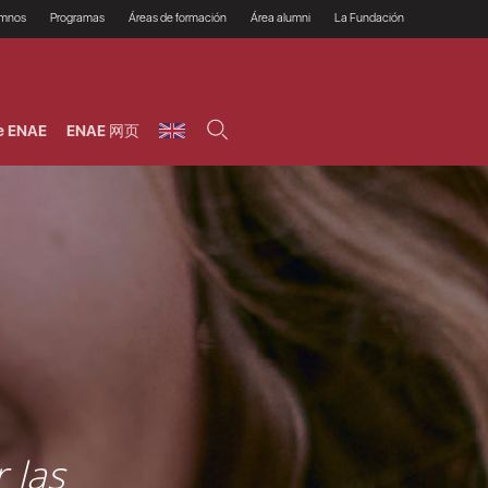
umnos
Programas
Áreas de formación
Área alumni
La Fundación
Por qué ENAE?
Todos los programas
Legal/Fiscal
Beneficios
olsa de empleo
Máster
Tecnología / Digital /
Asociarse
Semipresenciales y
Innovación / Data
oros
Preguntas Frecuentes
online
Science
e ENAE
ENAE 网页
rácticas en empresas
Programas Ejecutivos
Riesgos
NAE Alumni
Cursos de Postgrado y
Personas / RRHH /
Profesionales (Online)
HHDD
roceso de admisión
Agronegocios
inanciación, Becas y
onificación
Comercial / Marketing/
Ventas
inanciación estudios
magin LaCaixa
Dirección / Gestión /
Administración de
réstamo Imagina
empresas
studios Caja Rural
entral
Finanzas
entajas
Operaciones
 las