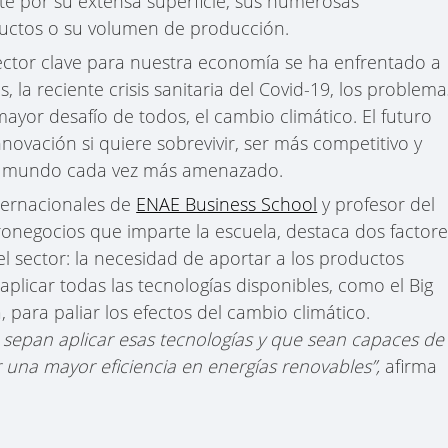
te por su extensa superficie, sus numerosas
ductos o su volumen de producción.
sector clave para nuestra economía se ha enfrentado a
 la reciente crisis sanitaria del Covid-19, los problema
mayor desafío de todos, el cambio climático. El futuro
nnovación si quiere sobrevivir, ser más competitivo y
un mundo cada vez más amenazado.
nternacionales de
ENAE Business School
y profesor del
ronegocios que imparte la escuela, destaca dos factore
el sector: la necesidad de aportar a los productos
plicar todas las tecnologías disponibles, como el Big
ica, para paliar los efectos del cambio climático.
epan aplicar esas tecnologías y que sean capaces de
 una mayor eficiencia en energías renovables”,
afirma