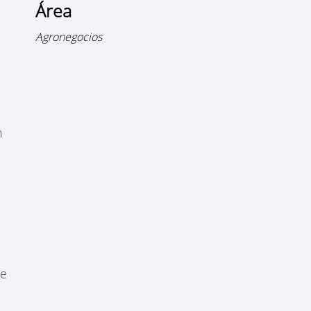
Área
Agronegocios
n
te