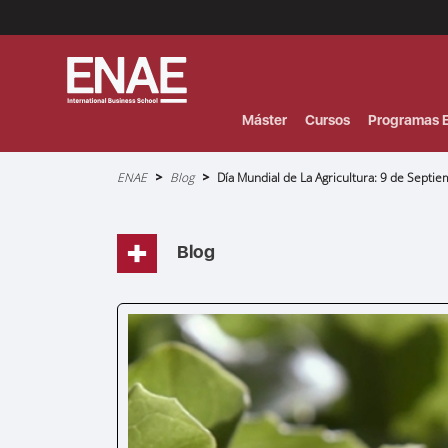
Menú
Superior
(Header)
Máster
Cursos
Programas E
Sobrescribir
ENAE
Blog
Día Mundial de La Agricultura: 9 de Septi
enlaces
de
ayuda
a
la
navegación
Blog