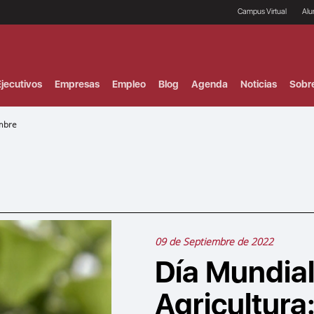
Campus Virtual
Al
¿
B
F
jecutivos
Empresas
Empleo
Blog
Agenda
Noticias
Sobr
P
E
P
embre
F
B
F
I
P
e
C
V
09 de Septiembre de 2022
Día Mundial
Agricultura