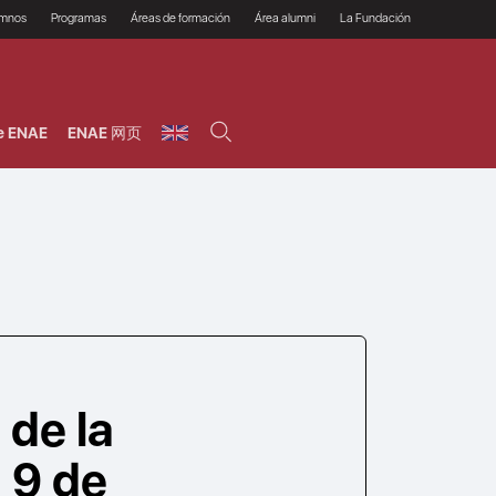
umnos
Programas
Áreas de formación
Área alumni
La Fundación
Por qué ENAE?
Todos los programas
Legal/Fiscal
Beneficios
olsa de empleo
Máster
Tecnología / Digital /
Asociarse
Semipresenciales y
Innovación / Data
oros
Preguntas Frecuentes
online
Science
e ENAE
ENAE 网页
rácticas en empresas
Programas Ejecutivos
Riesgos
NAE Alumni
Cursos de Postgrado y
Personas / RRHH /
Profesionales (Online)
HHDD
roceso de admisión
Agronegocios
inanciación, Becas y
onificación
Comercial / Marketing/
Ventas
inanciación estudios
magin LaCaixa
Dirección / Gestión /
Administración de
réstamo Imagina
empresas
studios Caja Rural
entral
Finanzas
entajas
Operaciones
 de la
: 9 de