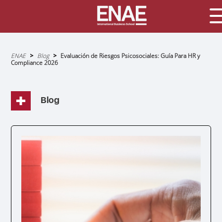
Sobrescribir
ENAE
Blog
Evaluación de Riesgos Psicosociales: Guía Para HR y
enlaces
Compliance 2026
de
ayuda
a
la
navegación
Blog