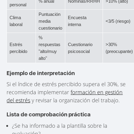
% anual
Nóminas/RRHH
>10% (alto)
personal
Puntuación
Clima
Encuesta
media
<3/5 (riesgo)
laboral
interna
cuestionario
%
Estrés
respuestas
Cuestionario
>30%
percibido
"alto/muy
psicosocial
(preocupante)
alto"
Ejemplo de interpretación
Si el índice de estrés percibido supera el 30%, se
recomienda implementar
formación en gestión
del estrés
y revisar la organización del trabajo.
Lista de comprobación práctica
¿Se ha informado a la plantilla sobre la
evaluación?