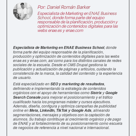
Por:
Daniel Román Barker
Especialista de Marketing en
ENAE Business
School
, donde forma parte del equipo
responsable de la planificación, producción y
optimización de contenidos digitales para las
webs enae.es y enae.com
, donde
Especialista de Marketing en ENAE Business School
forma parte del equipo responsable de la planificación,
producción y optimización de contenidos digitales para las webs
enae.es y enae.com, así como para los distintos canales de redes
sociales de la escuela. Desde el CMS Drupal gestiona la
publicación y actualización de páginas y artículos, cuidando la
consistencia de la marca, la calidad del contenido y la experiencia
de usuario.
Está especializado en
,
SEO y marketing de resultados
definiendo e implementando la estrategia de contenidos
orgánicos con el apoyo de herramientas como
y
Sistrix
Google
para mejorar el posicionamiento y el tráfico
Search Console
cualificado hacia los programas máster y cursos ejecutivos.
Además, diseña, configura y optimiza campañas de publicidad
online en
, alineando
Meta, LinkedIn, TikTok y Google Ads
segmentaciones, mensajes y objetivos con la captación de
alumnos. Su trabajo contribuye al crecimiento orgánico y de pago
de ENAE y al fortalecimiento de su posicionamiento como escuela
de negocios de referencia a nivel nacional e internacional.