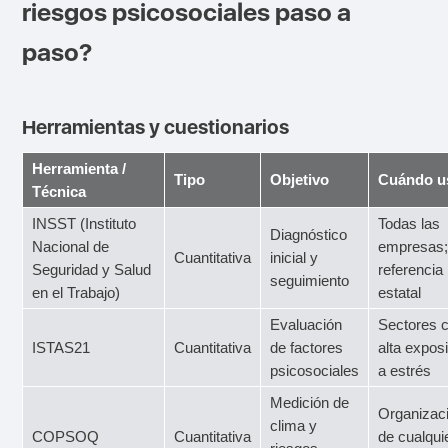
riesgos psicosociales paso a
paso?
Herramientas y cuestionarios
Herramienta /
Tipo
Objetivo
Cuándo u
Técnica
INSST (Instituto
Todas las
Diagnóstico
Nacional de
empresas
Cuantitativa
inicial y
Seguridad y Salud
referencia
seguimiento
en el Trabajo)
estatal
Evaluación
Sectores 
ISTAS21
Cuantitativa
de factores
alta expos
psicosociales
a estrés
Medición de
Organizac
clima y
COPSOQ
Cuantitativa
de cualqui