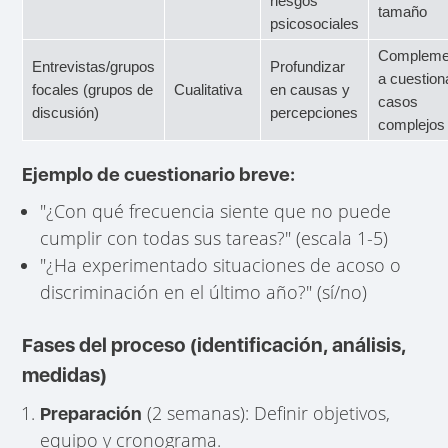
riesgos
tamaño
psicosociales
Compleme
Entrevistas/grupos
Profundizar
a cuestion
focales (grupos de
Cualitativa
en causas y
casos
discusión)
percepciones
complejos
Ejemplo de cuestionario breve:
"¿Con qué frecuencia siente que no puede
cumplir con todas sus tareas?" (escala 1-5)
"¿Ha experimentado situaciones de acoso o
discriminación en el último año?" (sí/no)
Fases del proceso (identificación, análisis,
medidas)
(2 semanas): Definir objetivos,
Preparación
equipo y cronograma.