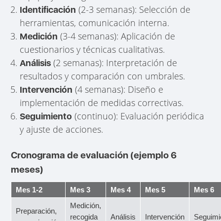
(2-3 semanas): Selección de
Identificación
herramientas, comunicación interna.
(3-4 semanas): Aplicación de
Medición
cuestionarios y técnicas cualitativas.
(2 semanas): Interpretación de
Análisis
resultados y comparación con umbrales.
(4 semanas): Diseño e
Intervención
implementación de medidas correctivas.
(continuo): Evaluación periódica
Seguimiento
y ajuste de acciones.
Cronograma de evaluación (ejemplo 6
meses)
Mes 1-2
Mes 3
Mes 4
Mes 5
Mes 6
Medición,
Preparación,
recogida
Análisis
Intervención
Seguimi