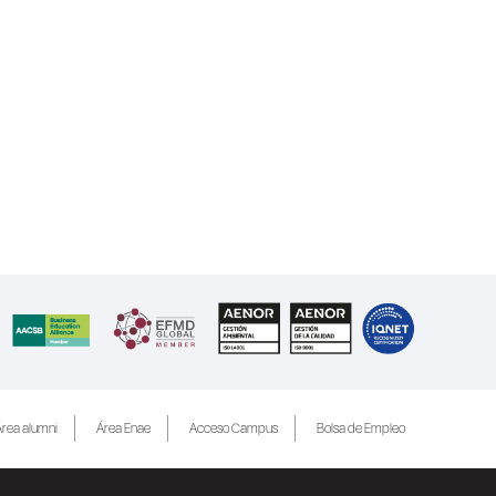
rea alumni
Área Enae
Acceso Campus
Bolsa de Empleo