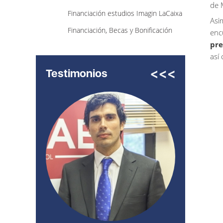
de 
Financiación estudios Imagin LaCaixa
Asi
Financiación, Becas y Bonificación
enc
pre
así
Testimonios