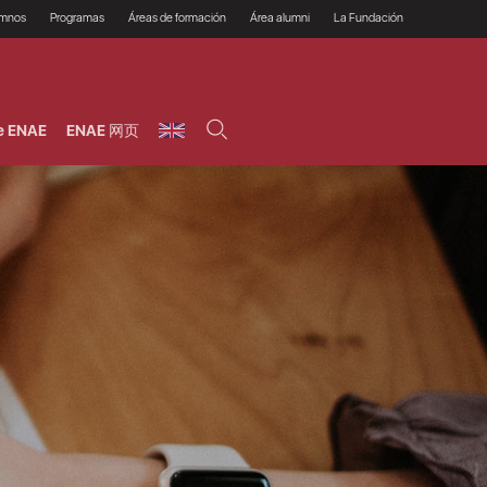
umnos
Programas
Áreas de formación
Área alumni
La Fundación
Por qué ENAE?
Todos los programas
Legal/Fiscal
Beneficios
olsa de empleo
Máster
Tecnología / Digital /
Asociarse
Semipresenciales y
Innovación / Data
oros
Preguntas Frecuentes
online
Science
e ENAE
ENAE 网页
rácticas en empresas
Programas Ejecutivos
Riesgos
NAE Alumni
Cursos de Postgrado y
Personas / RRHH /
Profesionales (Online)
HHDD
roceso de admisión
Agronegocios
inanciación, Becas y
onificación
Comercial / Marketing/
Ventas
inanciación estudios
magin LaCaixa
Dirección / Gestión /
Administración de
réstamo Imagina
empresas
studios Caja Rural
entral
Finanzas
entajas
Operaciones