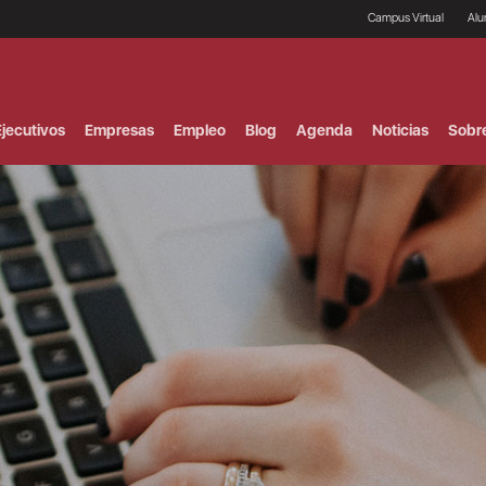
Campus Virtual
Al
¿
B
F
jecutivos
Empresas
Empleo
Blog
Agenda
Noticias
Sobr
P
E
P
F
B
F
I
P
e
C
V