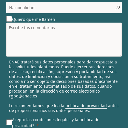
c
o
u
Quiero que me llamen
n
t
r
y
s
e
l
ENAE tratará sus datos personales para dar respuesta a
e
las solicitudes planteadas. Puede ejercer sus derechos
c
de acceso, rectificación, supresión y portabilidad de sus
t
datos, de limitación y oposición a su tratamiento, así
e
como a no ser objeto de decisiones basadas únicamente
en el tratamiento automatizado de sus datos, cuando
d
procedan, en la dirección de correo electrónico
rgpd@enae.es
Le recomendamos que lea la
política de privacidad
antes
de proporcionarnos sus datos personales.
Acepto las condiciones legales y la política de
privacidad*