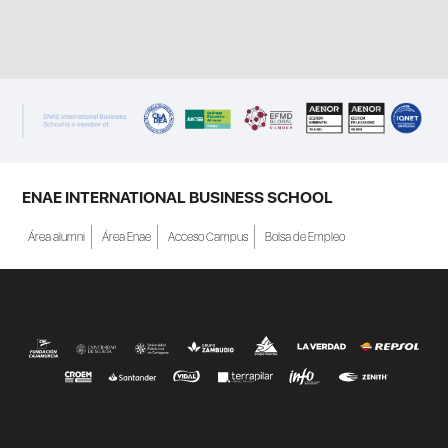
ENAE INTERNATIONAL BUSINESS SCHOOL
Área alumni
Área Enae
Acceso Campus
Bolsa de Empleo