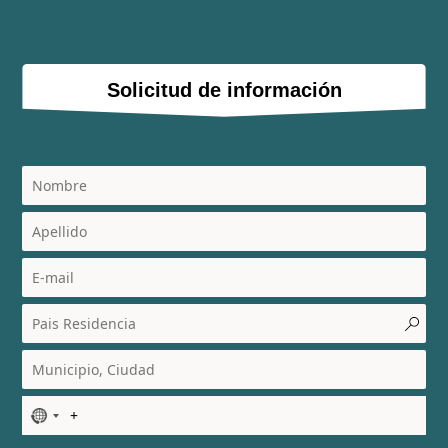
Solicitud de información
N
o