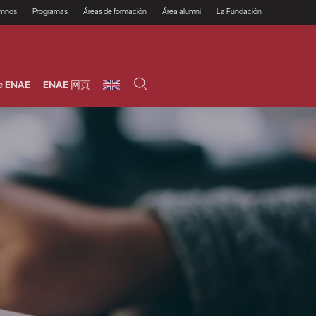
umnos
Programas
Áreas de formación
Área alumni
La Fundación
Por qué ENAE?
Todos los programas
Legal/Fiscal
Beneficios
olsa de empleo
Máster
Tecnología / Digital /
Asociarse
Semipresenciales y
Innovación / Data
oros
Preguntas Frecuentes
online
Science
e ENAE
ENAE 网页
rácticas en empresas
Programas Ejecutivos
Riesgos
NAE Alumni
Cursos de Postgrado y
Personas / RRHH /
Profesionales (Online)
HHDD
roceso de admisión
Agronegocios
inanciación, Becas y
onificación
Comercial / Marketing/
Ventas
inanciación estudios
magin LaCaixa
Dirección / Gestión /
Administración de
réstamo Imagina
empresas
studios Caja Rural
entral
Finanzas
entajas
Operaciones