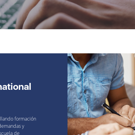
ational
ollando formación
 demandas y
scuela de