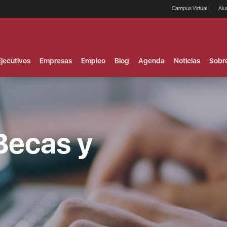
Campus Virtual
Al
¿
B
F
jecutivos
Empresas
Empleo
Blog
Agenda
Noticias
Sobr
P
E
P
F
B
F
I
Becas y
P
e
C
V