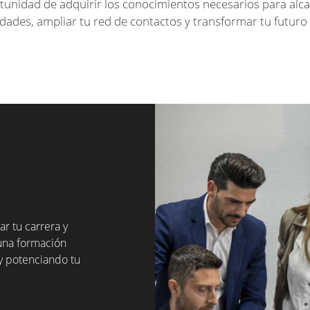
tunidad de adquirir los conocimientos necesarios para alc
dades, ampliar tu red de contactos y transformar tu futuro
r tu carrera y
 una formación
 y potenciando tu