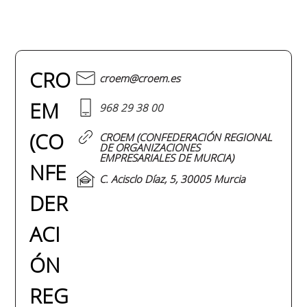
CRO
croem@croem.es
EM
968 29 38 00
(CO
CROEM (CONFEDERACIÓN REGIONAL
DE ORGANIZACIONES
EMPRESARIALES DE MURCIA)
NFE
C. Acisclo Díaz, 5, 30005 Murcia
DER
ACI
ÓN
REG