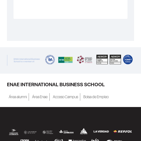
ENAE INTERNATIONAL BUSINESS SCHOOL
Área alumni
Área Enae
Acceso Campus
Bolsa de Empleo