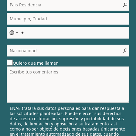
N
o
c
o
u
Quiero que me llamen
n
t
r
y
s
e
l
ENAE tratará sus datos personales para dar respuesta a
e
las solicitudes planteadas. Puede ejercer sus derechos
c
de acceso, rectificación, supresión y portabilidad de sus
t
datos, de limitación y oposición a su tratamiento, así
e
como a no ser objeto de decisiones basadas únicamente
en el tratamiento automatizado de sus datos, cuando
d