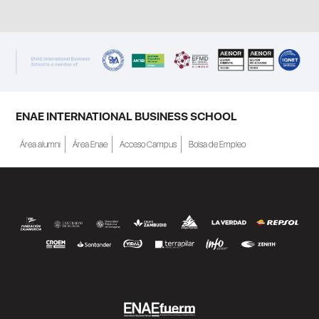
ENAE INTERNATIONAL BUSINESS SCHOOL
Área alumni
Área Enae
Acceso Campus
Bolsa de Empleo