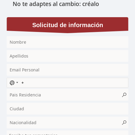
No te adaptes al cambio: créalo
Solicitud de información
N
o
c
o
u
n
t
r
y