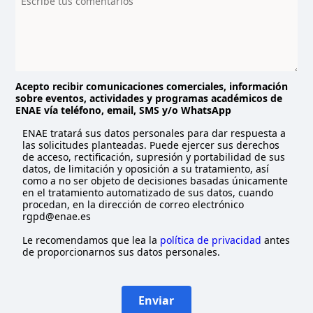
s
e
l
e
c
t
Acepto recibir comunicaciones comerciales, información
sobre eventos, actividades y programas académicos de
e
ENAE vía teléfono, email, SMS y/o WhatsApp
d
ENAE tratará sus datos personales para dar respuesta a
las solicitudes planteadas. Puede ejercer sus derechos
de acceso, rectificación, supresión y portabilidad de sus
datos, de limitación y oposición a su tratamiento, así
como a no ser objeto de decisiones basadas únicamente
en el tratamiento automatizado de sus datos, cuando
procedan, en la dirección de correo electrónico
rgpd@enae.es
Le recomendamos que lea la
política de privacidad
antes
de proporcionarnos sus datos personales.
Enviar