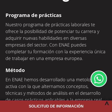
Programa de prácticas
Nuestro programa de prácticas laborales te
ofrece la posibilidad de potenciar tu carrera y
adquirir nuevas habilidades en diversas
empresas del sector. Con ENAE puedes
completar tu formación con la experiencia única
de trabajar en una empresa europea.
Método
En ENAE hemos desarrollado una metología
activa con la que alternamos conceptos,
técnicas y métodos de análisis en el desarrollo
de casos prácticos aplicables a la empresa real.
Fomentamos el trabajo en equipo para obtener
SOLICITUD DE INFORMACIÓN