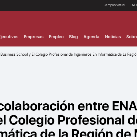
Campus Virtual
Al
¿
B
F
jecutivos
Empresas
Empleo
Blog
Agenda
Noticias
Sobr
P
E
P
usiness School y El Colegio Profesional de Ingenieros En Informática de La Regió
F
B
F
I
P
e
C
V
colaboración entre EN
l Colegio Profesional d
mática de la Región de