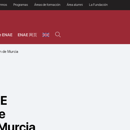
umnos
Programas
Áreas de formación
Área alumni
La Fundación
Por qué ENAE?
Todos los programas
Legal/Fiscal
Beneficios
olsa de empleo
Máster
Tecnología / Digital /
Asociarse
Semipresenciales y
Innovación / Data
oros
Preguntas Frecuentes
online
Science
e ENAE
ENAE 网页
rácticas en empresas
Programas Ejecutivos
Riesgos
NAE Alumni
Cursos de Postgrado y
Personas / RRHH /
Profesionales (Online)
HHDD
roceso de admisión
n de Murcia
Agronegocios
inanciación, Becas y
onificación
Comercial / Marketing/
Ventas
inanciación estudios
magin LaCaixa
Dirección / Gestión /
Administración de
réstamo Imagina
empresas
studios Caja Rural
entral
Finanzas
entajas
Operaciones
AE
e
 Murcia