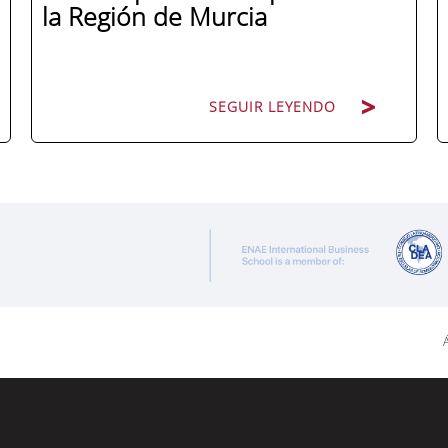
la Región de Murcia
SEGUIR LEYENDO
ENAE Business School y el SEF han
renovado su acuerdo de colaboración
para la convocatoria 2026 de las Becas
"Derecho a Crecer". El programa está
dirigido a personas inscritas como
demandantes de empleo en la Región de
Á
Murcia y ofrece becas de estudio
parciales (50%), además de al menos una
beca...