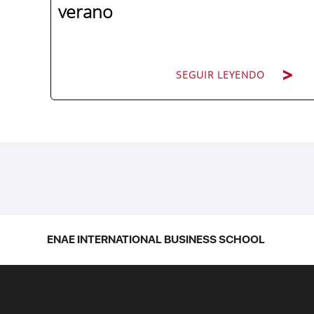
verano
SEGUIR LEYENDO
La promoción 2025/2026 de ENAE
Business School se convirtió en una de
las más internacionales de la historia de
la escuela en una ceremonia celebrada
en Murcia con 44 grados y más de 600
asistentes. Ricardo Navarro,
ENAE INTERNATIONAL BUSINESS SCHOOL
vicepresidente senior de Generac Power
Systems en Estados Unidos y antiguo
alumno...