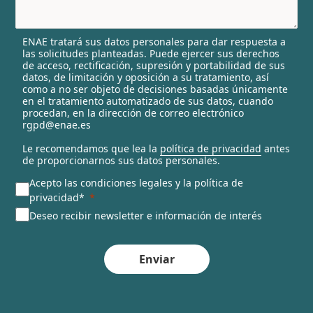
s
e
l
ENAE tratará sus datos personales para dar respuesta a
e
las solicitudes planteadas. Puede ejercer sus derechos
c
de acceso, rectificación, supresión y portabilidad de sus
t
datos, de limitación y oposición a su tratamiento, así
e
como a no ser objeto de decisiones basadas únicamente
en el tratamiento automatizado de sus datos, cuando
d
procedan, en la dirección de correo electrónico
rgpd@enae.es
Le recomendamos que lea la
política de privacidad
antes
de proporcionarnos sus datos personales.
Acepto las condiciones legales y la política de
privacidad*
Deseo recibir newsletter e información de interés
Enviar