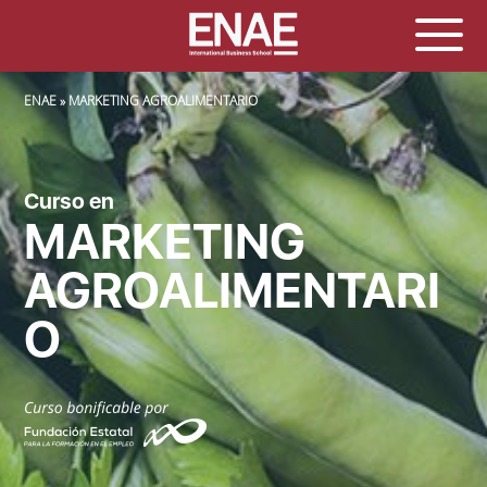
SOBRESCRIBIR ENLACES DE AYUDA A LA NAVEGACIÓN
ENAE
MARKETING AGROALIMENTARIO
Curso en
MARKETING
AGROALIMENTARI
O