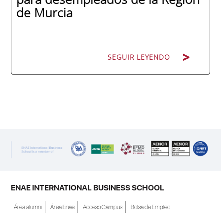
de Murcia
SEGUIR LEYENDO
SEGUIR LEYENDO
ENAE Business School y el SEF han
renovado su acuerdo de colaboración para
la convocatoria 2026 de las Becas "Derecho
a Crecer". El programa está dirigido a
personas inscritas como demandantes de
empleo en la Región de Murcia y ofrece
becas de estudio parciales (50%), además
ENAE INTERNATIONAL BUSINESS SCHOOL
de al menos una beca...
Área alumni
Área Enae
Acceso Campus
Bolsa de Empleo