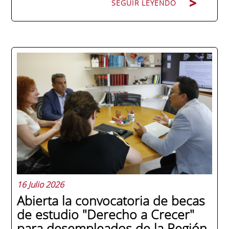
SEGUIR LEYENDO
La promoción 2025/2026 de ENAE Business
School se convirtió en una de las más
internacionales de la historia de la escuela
en una ceremonia celebrada en Murcia
con 44 grados y más de 600 asistentes.
Ricardo Navarro, vicepresidente senior de
Generac Power Systems en Estados Unidos
y antiguo alumno...
16 Julio 2026
Abierta la convocatoria de becas
de estudio "Derecho a Crecer"
para desempleados de la Región