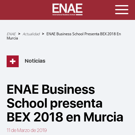
Sobrescribir
ENAE
Actualidad
ENAE Business School Presenta BEX 2018 En
enlaces
Murcia
de
ayuda
a
la
navegación
Noticias
ENAE Business
School presenta
BEX 2018 en Murcia
11 de Marzo de 2019