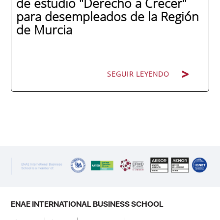
de estudio "Derecho a Crecer"
para desempleados de la Región
de Murcia
SEGUIR LEYENDO
SEGUIR LEYENDO
ENAE Business School y el SEF han
renovado su acuerdo de colaboración para
la convocatoria 2026 de las Becas "Derecho
a Crecer". El programa está dirigido a
personas inscritas como demandantes de
empleo en la Región de Murcia y ofrece
becas de estudio parciales (50%), además
ENAE INTERNATIONAL BUSINESS SCHOOL
de al menos una beca...