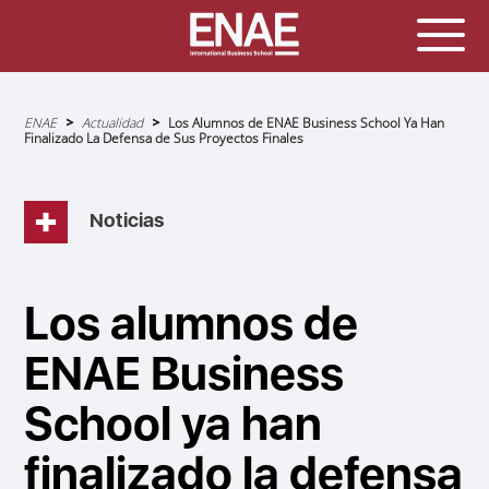
Sobrescribir
ENAE
Actualidad
Los Alumnos de ENAE Business School Ya Han
enlaces
Finalizado La Defensa de Sus Proyectos Finales
de
ayuda
a
la
navegación
Noticias
Los alumnos de
ENAE Business
School ya han
finalizado la defensa