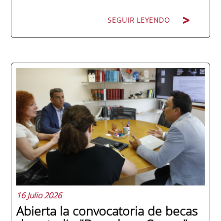
SEGUIR LEYENDO
La promoción 2025/2026 de ENAE Business
School se convirtió en una de las más
internacionales de la historia de la escuela
en una ceremonia celebrada en Murcia
con 44 grados y más de 600 asistentes.
Ricardo Navarro, vicepresidente senior de
Generac Power Systems en Estados Unidos
y antiguo alumno...
16 Julio 2026
Abierta la convocatoria de becas