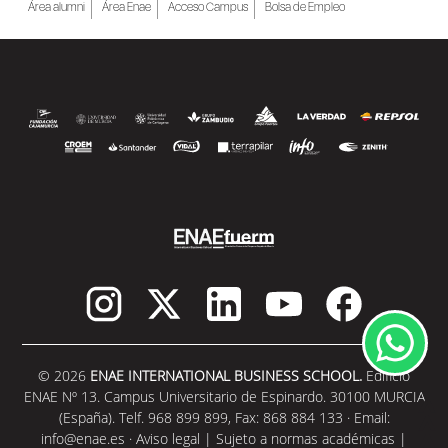
Área alumni
Área Enae
Acceso Campus
Bolsa de Empleo
SEGUIR LEYENDO
© 2026
ENAE INTERNATIONAL BUSINESS SCHOOL.
Edificio
ENAE Nº 13. Campus Universitario de Espinardo. 30100 MURCIA
(España). Telf. 968 899 899, Fax: 868 884 133 · Email:
info@enae.es
·
Aviso legal
|
Sujeto a normas académicas
|