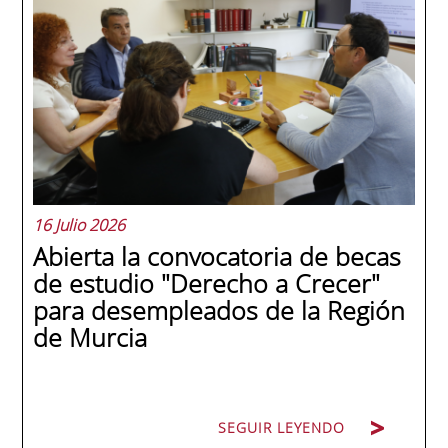
internacionales de la historia de la escuela
en una ceremonia celebrada en Murcia
con 44 grados y más de 600 asistentes.
Ricardo Navarro, vicepresidente senior de
Generac Power Systems en Estados Unidos
y antiguo alumno...
16 Julio 2026
Abierta la convocatoria de becas
de estudio "Derecho a Crecer"
para desempleados de la Región
de Murcia
SEGUIR LEYENDO
SEGUIR LEYENDO