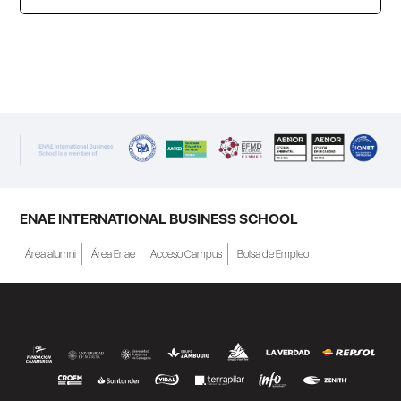
ENAE Business School y el SEF han
renovado su acuerdo de colaboración para
la convocatoria 2026 de las Becas "Derecho
a Crecer". El programa está dirigido a
personas inscritas como demandantes de
empleo en la Región de Murcia y ofrece
becas de estudio parciales (50%), además
ENAE INTERNATIONAL BUSINESS SCHOOL
de al menos una beca...
Área alumni
Área Enae
Acceso Campus
Bolsa de Empleo