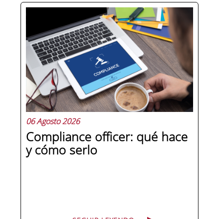
Hay personas que ocupan puestos de
dirección y hay personas que lideran.
La diferencia no está en el cargo ni en
la antigüedad, sino en un conjunto de
competencias que se pueden
aprender, practicar y medir. Si te
preguntas qué separa a un directivo...
06 Agosto 2026
Compliance officer: qué hace
y cómo serlo
SEGUIR LEYENDO