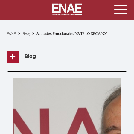
Sobrescribir
ENAE
Blog
Actitudes Emocionales “YA TE LO DECÍA YO”
enlaces
de
ayuda
a
la
navegación
Blog