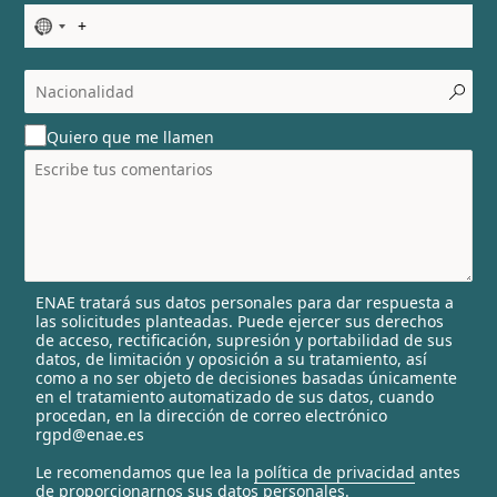
N
o
c
o
u
Quiero que me llamen
n
t
r
y
s
e
l
ENAE tratará sus datos personales para dar respuesta a
e
las solicitudes planteadas. Puede ejercer sus derechos
c
de acceso, rectificación, supresión y portabilidad de sus
t
datos, de limitación y oposición a su tratamiento, así
e
como a no ser objeto de decisiones basadas únicamente
en el tratamiento automatizado de sus datos, cuando
d
procedan, en la dirección de correo electrónico
rgpd@enae.es
Le recomendamos que lea la
política de privacidad
antes
de proporcionarnos sus datos personales.