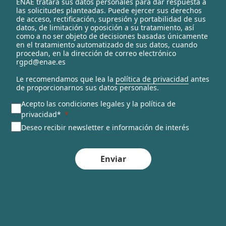
ENAE tratará sus datos personales para dar respuesta a
e
las solicitudes planteadas. Puede ejercer sus derechos
c
de acceso, rectificación, supresión y portabilidad de sus
t
datos, de limitación y oposición a su tratamiento, así
e
como a no ser objeto de decisiones basadas únicamente
en el tratamiento automatizado de sus datos, cuando
d
procedan, en la dirección de correo electrónico
rgpd@enae.es
Le recomendamos que lea la
política de privacidad
antes
de proporcionarnos sus datos personales.
Acepto las condiciones legales y la política de
privacidad*
Deseo recibir newsletter e información de interés
Enviar