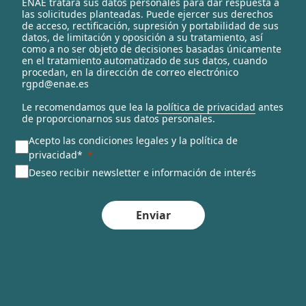
ENAE tratará sus datos personales para dar respuesta a
e
las solicitudes planteadas. Puede ejercer sus derechos
c
de acceso, rectificación, supresión y portabilidad de sus
t
datos, de limitación y oposición a su tratamiento, así
e
como a no ser objeto de decisiones basadas únicamente
en el tratamiento automatizado de sus datos, cuando
d
procedan, en la dirección de correo electrónico
rgpd@enae.es
Le recomendamos que lea la
política de privacidad
antes
de proporcionarnos sus datos personales.
Acepto las condiciones legales y la política de
privacidad*
Deseo recibir newsletter e información de interés
Enviar